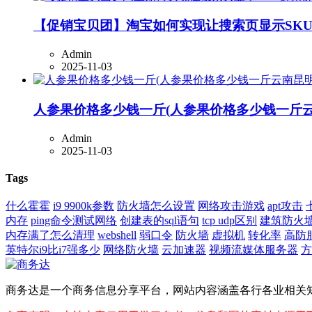
【促销宝贝团】淘宝如何实现让搜索页显示SK
Admin
2025-11-03
人参果价格多少钱一斤(人参果价格多少钱一斤云
Admin
2025-11-03
Tags
什么霍霍
i9 9900k参数
防火墙怎么设置
网络攻击游戏
apt攻击
内存
ping命令测试网络
创建表的sql语句
tcp udp区别
建筑防火
内存满了怎么清理
webshell
弱口令
防火墙
虚拟机
转化率
高防
英特尔i9比i7强多少
网络防火墙
云加速器
视频流媒体服务器
方
商务达是一个商务信息分享平台，网站内容涵盖各行各业相关