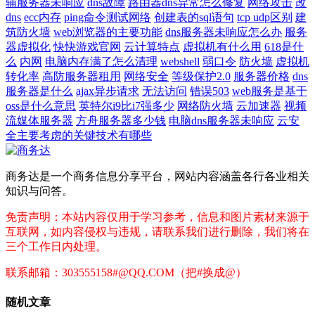
辅服务器未响应
dns故障
路由器dns异常怎么修复
网络攻击
改
dns
ecc内存
ping命令测试网络
创建表的sql语句
tcp udp区别
建
筑防火墙
web浏览器的主要功能
dns服务器未响应怎么办
服务
器虚拟化
快快游戏官网
云计算特点
虚拟机有什么用
618是什
么
内网
电脑内存满了怎么清理
webshell
弱口令
防火墙
虚拟机
转化率
高防服务器租用
网络安全
等级保护2.0
服务器价格
dns
服务器是什么
ajax异步请求
无法访问
错误503
web服务是基于
oss是什么意思
英特尔i9比i7强多少
网络防火墙
云加速器
视频
流媒体服务器
方舟服务器多少钱
电脑dns服务器未响应
云安
全主要考虑的关键技术有哪些
商务达是一个商务信息分享平台，网站内容涵盖各行各业相关
知识与问答。
免责声明：本站内容仅用于学习参考，信息和图片素材来源于
互联网，如内容侵权与违规，请联系我们进行删除，我们将在
三个工作日内处理。
联系邮箱：303555158#@QQ.COM（把#换成@）
随机文章